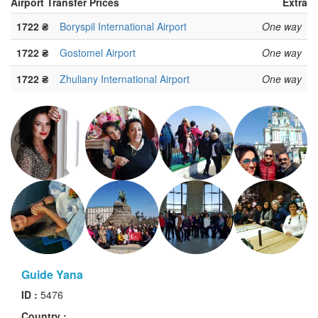
Airport Transfer Prices
Extra
1722 ₴
Boryspil International Airport
One way
1722 ₴
Gostomel Airport
One way
1722 ₴
Zhuliany International Airport
One way
Guide Yana
ID :
5476
Country :