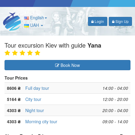
English
Login
Sign Up
UAH
Tour excursion Kiev with guide
Yana
Book Now
Tour Prices
8606 ₴
Full day tour
14:00 - 04:00
5164 ₴
City tour
12:00 - 20:00
4303 ₴
Night tour
20:00 - 04:00
4303 ₴
Morning city tour
09:00 - 14:00